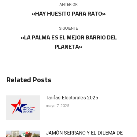
Navegación
ANTERIOR
entre
«HAY HUESITO PARA RATO»
Publicación
anterior:
publicaciones
SIGUIENTE
«LA PALMA ES EL MEJOR BARRIO DEL
Publicación
PLANETA»
siguiente:
Related Posts
Tarifas Electorales 2025
mayo 7, 2025
JAMÓN SERRANO Y EL DILEMA DE