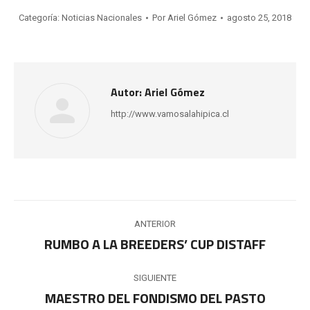
Categoría:
Noticias Nacionales
Por
Ariel Gómez
agosto 25, 2018
Autor:
Ariel Gómez
http://www.vamosalahipica.cl
Navegación
ANTERIOR
entre
RUMBO A LA BREEDERS’ CUP DISTAFF
Publicación
anterior:
publicaciones
SIGUIENTE
MAESTRO DEL FONDISMO DEL PASTO
Publicación