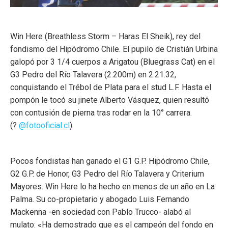
Win Here (Breathless Storm – Haras El Sheik), rey del
fondismo del Hipódromo Chile. El pupilo de Cristián Urbina
galopó por 3 1/4 cuerpos a Arigatou (Bluegrass Cat) en el
G3 Pedro del Río Talavera (2.200m) en 2.21.32,
conquistando el Trébol de Plata para el stud L.F. Hasta el
pompón le tocó su jinete Alberto Vásquez, quien resultó
con contusión de pierna tras rodar en la 10° carrera.
(?
@fotooficial.cl
)
Pocos fondistas han ganado el G1 G.P. Hipódromo Chile,
G2 G.P. de Honor, G3 Pedro del Río Talavera y Criterium
Mayores. Win Here lo ha hecho en menos de un año en La
Palma. Su co-propietario y abogado Luis Fernando
Mackenna -en sociedad con Pablo Trucco- alabó al
mulato: «Ha demostrado que es el campeón del fondo en