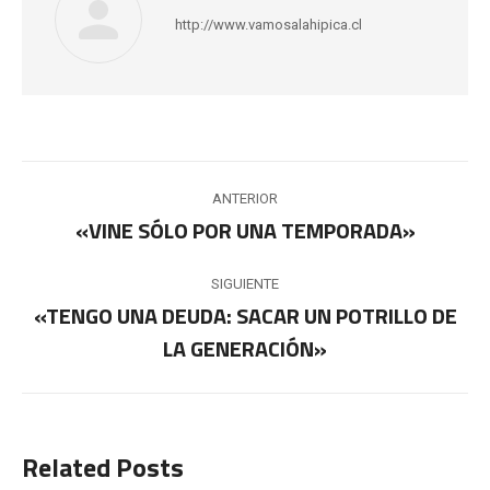
http://www.vamosalahipica.cl
Navegación
ANTERIOR
entre
«VINE SÓLO POR UNA TEMPORADA»
Publicación
anterior:
publicaciones
SIGUIENTE
«TENGO UNA DEUDA: SACAR UN POTRILLO DE
Publicación
LA GENERACIÓN»
siguiente:
Related Posts