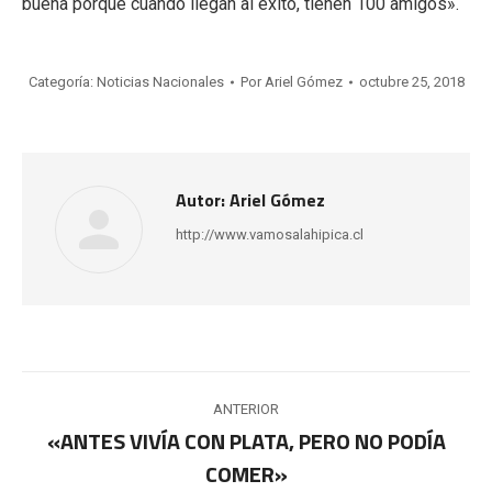
buena porque cuando llegan al éxito, tienen 100 amigos».
Categoría:
Noticias Nacionales
Por
Ariel Gómez
octubre 25, 2018
Autor:
Ariel Gómez
http://www.vamosalahipica.cl
Navegación
ANTERIOR
entre
«ANTES VIVÍA CON PLATA, PERO NO PODÍA
Publicación
COMER»
publicaciones
anterior: