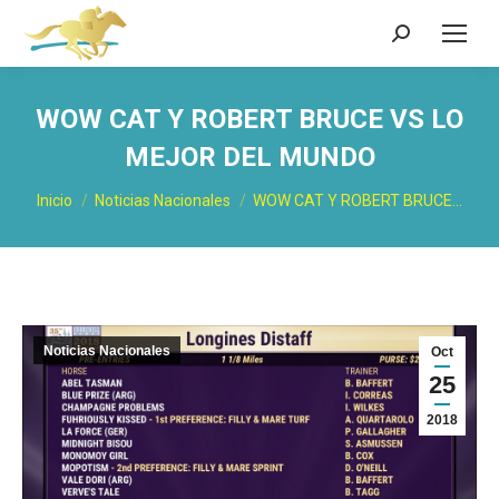
Buscar:
WOW CAT Y ROBERT BRUCE VS LO
MEJOR DEL MUNDO
Estás aquí:
Inicio
Noticias Nacionales
WOW CAT Y ROBERT BRUCE…
Noticias Nacionales
Oct
25
2018