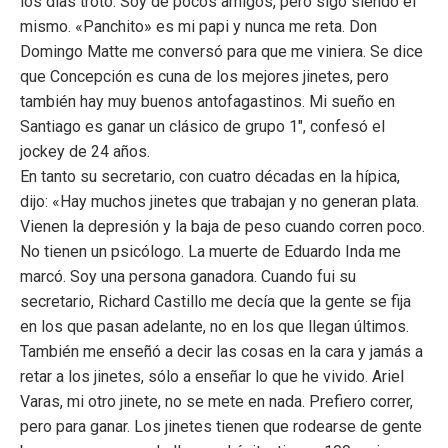
los días troto. Soy de pocos amigos, pero sigo siendo el
mismo. «Panchito» es mi papi y nunca me reta. Don
Domingo Matte me conversó para que me viniera. Se dice
que Concepción es cuna de los mejores jinetes, pero
también hay muy buenos antofagastinos. Mi sueño en
Santiago es ganar un clásico de grupo 1″, confesó el
jockey de 24 años.
En tanto su secretario, con cuatro décadas en la hípica,
dijo: «Hay muchos jinetes que trabajan y no generan plata.
Vienen la depresión y la baja de peso cuando corren poco.
No tienen un psicólogo. La muerte de Eduardo Inda me
marcó. Soy una persona ganadora. Cuando fui su
secretario, Richard Castillo me decía que la gente se fija
en los que pasan adelante, no en los que llegan últimos.
También me enseñó a decir las cosas en la cara y jamás a
retar a los jinetes, sólo a enseñar lo que he vivido. Ariel
Varas, mi otro jinete, no se mete en nada. Prefiero correr,
pero para ganar. Los jinetes tienen que rodearse de gente