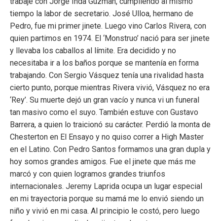
trabajé con Jorge Inda Guzmán, cumpliendo al mismo
tiempo la labor de secretario. José Ulloa, hermano de
Pedro, fue mi primer jinete. Luego vino Carlos Rivera, con
quien partimos en 1974. El ‘Monstruo’ nació para ser jinete
y llevaba los caballos al límite. Era decidido y no
necesitaba ir a los baños porque se mantenía en forma
trabajando. Con Sergio Vásquez tenía una rivalidad hasta
cierto punto, porque mientras Rivera vivió, Vásquez no era
‘Rey’. Su muerte dejó un gran vacío y nunca vi un funeral
tan masivo como el suyo. También estuve con Gustavo
Barrera, a quien lo traicionó su carácter. Perdió la monta de
Chesterton en El Ensayo y no quiso correr a High Master
en el Latino. Con Pedro Santos formamos una gran dupla y
hoy somos grandes amigos. Fue el jinete que más me
marcó y con quien logramos grandes triunfos
internacionales. Jeremy Laprida ocupa un lugar especial
en mi trayectoria porque su mamá me lo envió siendo un
niño y vivió en mi casa. Al principio le costó, pero luego