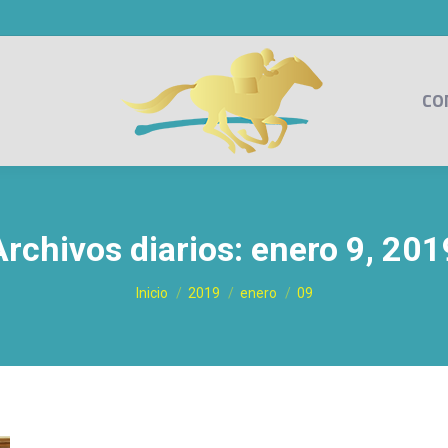
CO
Archivos diarios:
enero 9, 201
Estás aquí:
Inicio
2019
enero
09