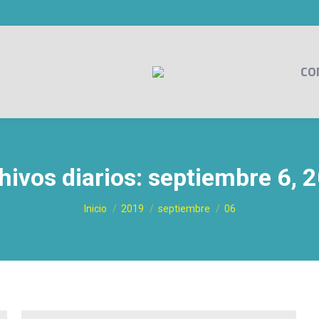
CO
hivos diarios:
septiembre 6, 
Estás aquí:
Inicio
2019
septiembre
06