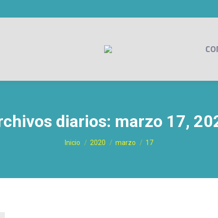
CO
rchivos diarios:
marzo 17, 20
Estás aquí:
Inicio
2020
marzo
17