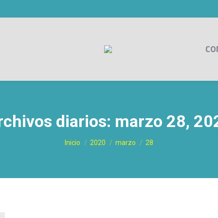
CO
rchivos diarios:
marzo 28, 20
Estás aquí:
Inicio
2020
marzo
28