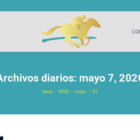
CO
Archivos diarios:
mayo 7, 202
Estás aquí:
Inicio
2020
mayo
07