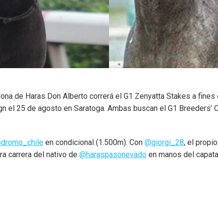
na de Haras Don Alberto correrá el G1 Zenyatta Stakes a fines 
n el 25 de agosto en Saratoga. Ambas buscan el G1 Breeders’ Cu
dromo_chile
en condicional (1.500m). Con
@giorgi_28
, el prop
a carrera del nativo de
@haraspasonevado
en manos del capataz