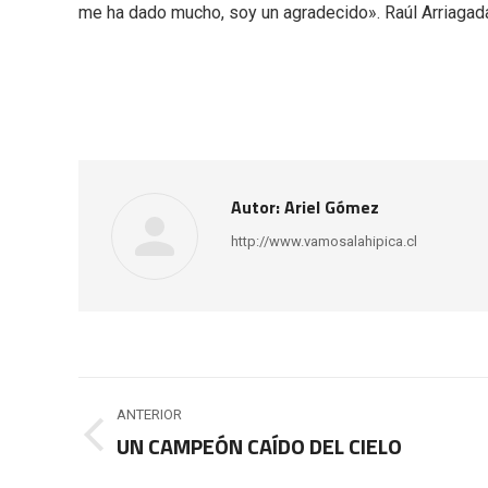
me ha dado mucho, soy un agradecido». Raúl Arriagad
Autor:
Ariel Gómez
http://www.vamosalahipica.cl
Navegación
ANTERIOR
entre
UN CAMPEÓN CAÍDO DEL CIELO
Publicación
anterior: