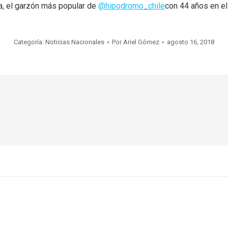
a, el garzón más popular de
@hipodromo_chile
con 44 años en el
Categoría:
Noticias Nacionales
Por
Ariel Gómez
agosto 16, 2018
Publicación
siguiente: