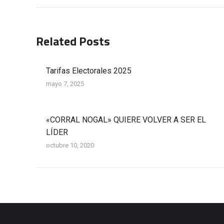
publicaciones
Related Posts
Tarifas Electorales 2025
mayo 7, 2025
«CORRAL NOGAL» QUIERE VOLVER A SER EL
LÍDER
octubre 10, 2020