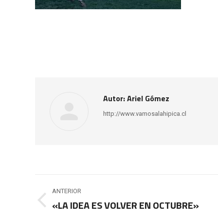
Autor:
Ariel Gómez
http://www.vamosalahipica.cl
Navegación
ANTERIOR
entre
«LA IDEA ES VOLVER EN OCTUBRE»
Publicación
anterior: