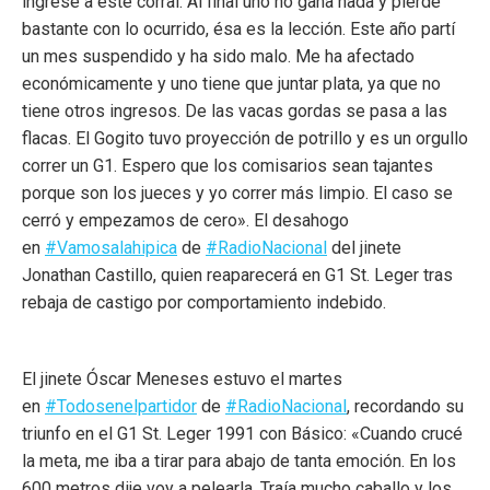
ingresé a este corral. Al final uno no gana nada y pierde
bastante con lo ocurrido, ésa es la lección. Este año partí
un mes suspendido y ha sido malo. Me ha afectado
económicamente y uno tiene que juntar plata, ya que no
tiene otros ingresos. De las vacas gordas se pasa a las
flacas. El Gogito tuvo proyección de potrillo y es un orgullo
correr un G1. Espero que los comisarios sean tajantes
porque son los jueces y yo correr más limpio. El caso se
cerró y empezamos de cero». El desahogo
en
#Vamosalahipica
de
#RadioNacional
del jinete
Jonathan Castillo, quien reaparecerá en G1 St. Leger tras
rebaja de castigo por comportamiento indebido.
El jinete Óscar Meneses estuvo el martes
en
#
Todosenelpartidor
de
#
RadioNacional
, recordando su
triunfo en el G1 St. Leger 1991 con Básico: «Cuando crucé
la meta, me iba a tirar para abajo de tanta emoción. En los
600 metros dije voy a pelearla. Traía mucho caballo y los