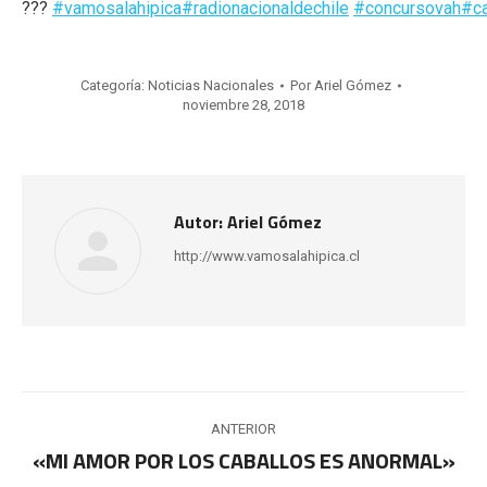
???
#vamosalahipica
#radionacionaldechile
#concursovah
#ca
Categoría:
Noticias Nacionales
Por
Ariel Gómez
noviembre 28, 2018
Autor:
Ariel Gómez
http://www.vamosalahipica.cl
Navegación
ANTERIOR
entre
«MI AMOR POR LOS CABALLOS ES ANORMAL»
Publicación