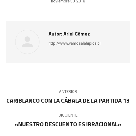
noviembre 30, 2018
Autor:
Ariel Gómez
http://www.vamosalahipica.cl
Navegación
ANTERIOR
entre
CARIBLANCO CON LA CÁBALA DE LA PARTIDA 13
Publicación
anterior:
publicaciones
SIGUIENTE
«NUESTRO DESCUENTO ES IRRACIONAL»
Publicación
siguiente: