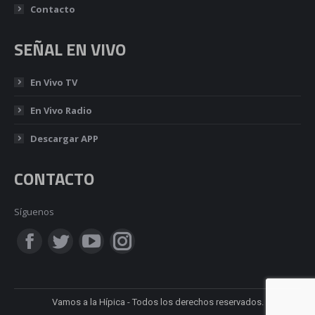
Contacto
SEÑAL EN VIVO
En Vivo TV
En Vivo Radio
Descargar APP
CONTACTO
Síguenos
Encuéntranos en:
Facebook
Twitter
YouTube
Instagram
page
page
page
page
Vamos a la Hípica - Todos los derechos reservados.
opens
opens
opens
opens