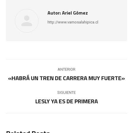
Autor:
Ariel Gómez
http://www.vamosalahipica.cl
Navegación
ANTERIOR
entre
«HABRÁ UN TREN DE CARRERA MUY FUERTE»
Publicación
anterior:
publicaciones
SIGUIENTE
LESLY YA ES DE PRIMERA
Publicación
siguiente: