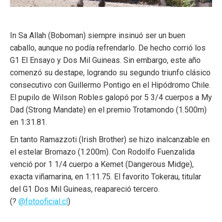
In Sa Allah (Boboman) siempre insinuó ser un buen
caballo, aunque no podía refrendarlo. De hecho corrió los
G1 El Ensayo y Dos Mil Guineas. Sin embargo, este año
comenzó su destape, logrando su segundo triunfo clásico
consecutivo con Guillermo Pontigo en el Hipódromo Chile.
El pupilo de Wilson Robles galopó por 5 3/4 cuerpos a My
Dad (Strong Mandate) en el premio Trotamondo (1.500m)
en 1:31.81.
En tanto Ramazzoti (Irish Brother) se hizo inalcanzable en
el estelar Bromazo (1.200m). Con Rodolfo Fuenzalida
venció por 1 1/4 cuerpo a Kemet (Dangerous Midge),
exacta viñamarina, en 1:11.75. El favorito Tokerau, titular
del G1 Dos Mil Guineas, reapareció tercero.
(?
@fotooficial.cl
)