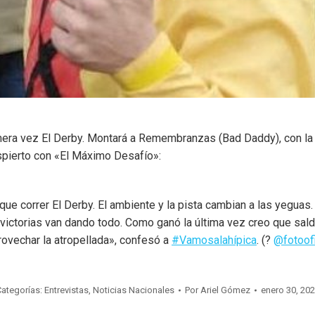
mera vez El Derby. Montará a Remembranzas (Bad Daddy), con la c
spierto con «El Máximo Desafío»:
ue correr El Derby. El ambiente y la pista cambian a las yeguas
 victorias van dando todo. Como ganó la última vez creo que sald
provechar la atropellada», confesó a
#Vamosalahípica
. (?
@fotoofi
ategorías:
Entrevistas
,
Noticias Nacionales
Por
Ariel Gómez
enero 30, 20