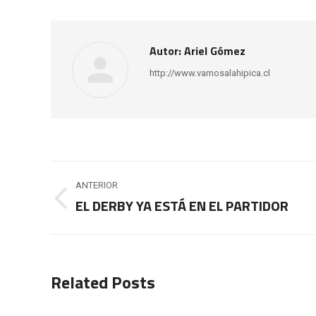
Autor:
Ariel Gómez
http://www.vamosalahipica.cl
Navegación
ANTERIOR
entre
EL DERBY YA ESTÁ EN EL PARTIDOR
Publicación
anterior:
publicaciones
Related Posts