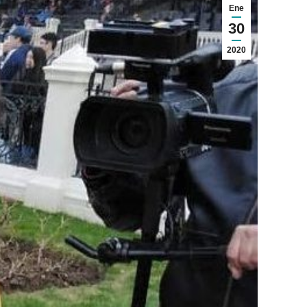
Ene
30
2020