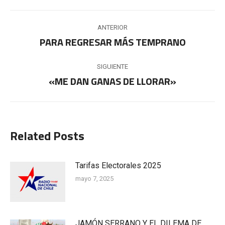
Navegación
ANTERIOR
entre
PARA REGRESAR MÁS TEMPRANO
Publicación
anterior:
publicaciones
SIGUIENTE
«ME DAN GANAS DE LLORAR»
Publicación
siguiente:
Related Posts
Tarifas Electorales 2025
mayo 7, 2025
JAMÓN SERRANO Y EL DILEMA DE