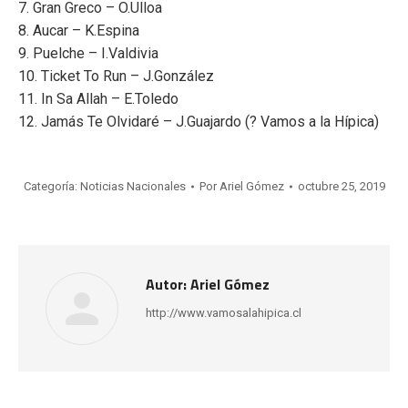
7. Gran Greco – O.Ulloa
8. Aucar – K.Espina
9. Puelche – I.Valdivia
10. Ticket To Run – J.González
11. In Sa Allah – E.Toledo
12. Jamás Te Olvidaré – J.Guajardo (? Vamos a la Hípica)
Categoría:
Noticias Nacionales
Por
Ariel Gómez
octubre 25, 2019
Autor:
Ariel Gómez
http://www.vamosalahipica.cl