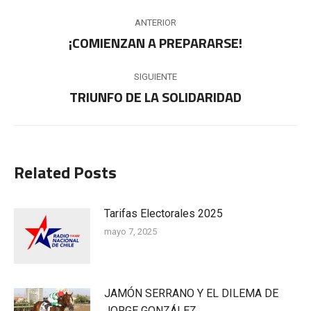
Navegación
ANTERIOR
entre
¡COMIENZAN A PREPARARSE!
Publicación
anterior:
publicaciones
SIGUIENTE
TRIUNFO DE LA SOLIDARIDAD
Publicación
siguiente:
Related Posts
Tarifas Electorales 2025
mayo 7, 2025
JAMÓN SERRANO Y EL DILEMA DE
JORGE GONZÁLEZ