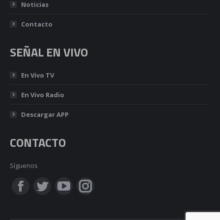
Noticias
Contacto
SEÑAL EN VIVO
En Vivo TV
En Vivo Radio
Descargar APP
CONTACTO
Síguenos
Encuéntranos en:
Facebook
Twitter
YouTube
Instagram
page
page
page
page