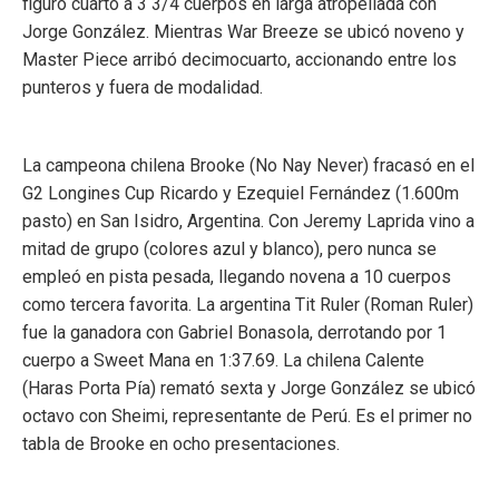
figuró cuarto a 3 3/4 cuerpos en larga atropellada con
Jorge González. Mientras War Breeze se ubicó noveno y
Master Piece arribó decimocuarto, accionando entre los
punteros y fuera de modalidad.
La campeona chilena Brooke (No Nay Never) fracasó en el
G2 Longines Cup Ricardo y Ezequiel Fernández (1.600m
pasto) en San Isidro, Argentina. Con Jeremy Laprida vino a
mitad de grupo (colores azul y blanco), pero nunca se
empleó en pista pesada, llegando novena a 10 cuerpos
como tercera favorita. La argentina Tit Ruler (Roman Ruler)
fue la ganadora con Gabriel Bonasola, derrotando por 1
cuerpo a Sweet Mana en 1:37.69. La chilena Calente
(Haras Porta Pía) remató sexta y Jorge González se ubicó
octavo con Sheimi, representante de Perú. Es el primer no
tabla de Brooke en ocho presentaciones.