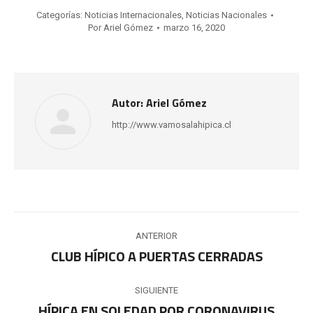
Categorías:
Noticias Internacionales
,
Noticias Nacionales
Por
Ariel Gómez
marzo 16, 2020
Autor:
Ariel Gómez
http://www.vamosalahipica.cl
Navegación
ANTERIOR
entre
CLUB HÍPICO A PUERTAS CERRADAS
Publicación
anterior:
publicaciones
SIGUIENTE
HÍPICA EN SOLEDAD POR CORONAVIRUS
Publicación