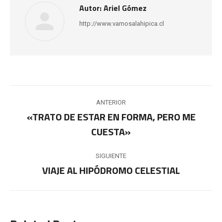
Autor:
Ariel Gómez
http://www.vamosalahipica.cl
Navegación
ANTERIOR
entre
«TRATO DE ESTAR EN FORMA, PERO ME
Publicación
CUESTA»
publicaciones
anterior:
SIGUIENTE
VIAJE AL HIPÓDROMO CELESTIAL
Publicación
siguiente: