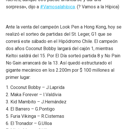
sorpresa», dijo a
#Vamosalahípica
. (? Vamos a la Hípica)
Ante la venta del campeón Look Pen a Hong Kong, hoy se
realizó el sorteo de partidas del St. Leger, G1 que se
correrá este sábado en el Hipódromo Chile. El campeón
dos años Coconut Bobby largará del cajón 1, mientras
Keltoi saldrá del 15. Por El Día sorteó partida 8 y No Pain
No Gain arrancará de la 13. Así quedó estructurado el
gigante mecánico en los 2.200m por $ 100 millones al
primer lugar:
1. Coconut Bobby – J.Laprida
2. Maka Forever – I.Valdivia
3. Kid Mambito – J.Hernández
4. El Barrero – G.Pontigo
5. Furia Vikinga – R.Cisternas
6. El Tronador – G.Ulloa