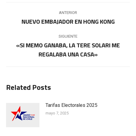
Navegación
ANTERIOR
entre
NUEVO EMBAJADOR EN HONG KONG
Publicación
anterior:
publicaciones
SIGUIENTE
«SI MEMO GANABA, LA TERE SOLARI ME
Publicación
REGALABA UNA CASA»
siguiente:
Related Posts
Tarifas Electorales 2025
mayo 7, 2025