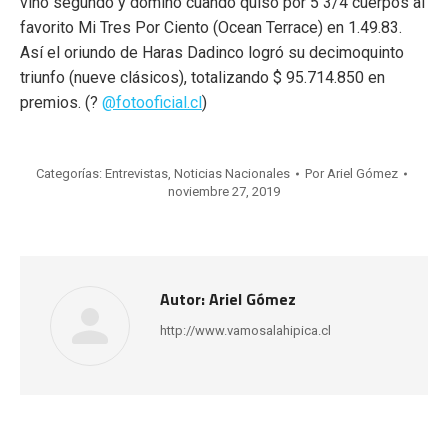
vino segundo y dominó cuando quiso por 5 3/4 cuerpos al
favorito Mi Tres Por Ciento (Ocean Terrace) en 1.49.83.
Así el oriundo de Haras Dadinco logró su decimoquinto
triunfo (nueve clásicos), totalizando $ 95.714.850 en
premios. (?
@fotooficial.cl
)
Categorías:
Entrevistas
,
Noticias Nacionales
Por
Ariel Gómez
noviembre 27, 2019
Autor:
Ariel Gómez
http://www.vamosalahipica.cl