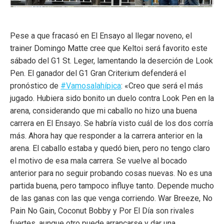
Pese a que fracasó en El Ensayo al llegar noveno, el
trainer Domingo Matte cree que Keltoi será favorito este
sábado del G1 St. Leger, lamentando la deserción de Look
Pen. El ganador del G1 Gran Criterium defenderá el
pronóstico de
#Vamosalahípica
: «Creo que será el más
jugado. Hubiera sido bonito un duelo contra Look Pen en la
arena, considerando que mi caballo no hizo una buena
carrera en El Ensayo. Se habría visto cuál de los dos corría
más. Ahora hay que responder a la carrera anterior en la
arena. El caballo estaba y quedó bien, pero no tengo claro
el motivo de esa mala carrera. Se vuelve al bocado
anterior para no seguir probando cosas nuevas. No es una
partida buena, pero tampoco influye tanto. Depende mucho
de las ganas con las que venga corriendo. War Breeze, No
Pain No Gain, Coconut Bobby y Por El Día son rivales
fuertes, aunque otro puede arrancarse y dar una