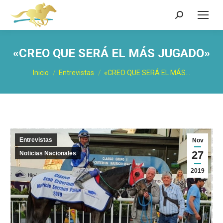
Buscar:
«CREO QUE SERÁ EL MÁS JUGADO»
Estás aquí:
Inicio
Entrevistas
«CREO QUE SERÁ EL MÁS…
Entrevistas
Nov
27
Noticias Nacionales
2019