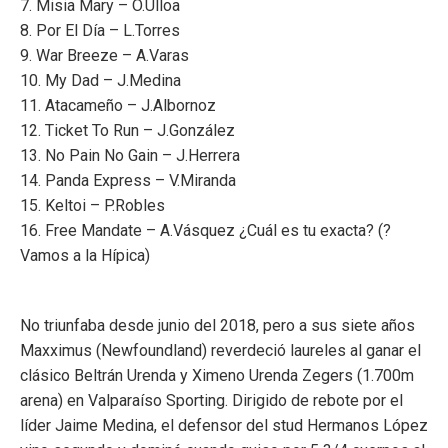
7. Misia Mary – O.Ulloa
8. Por El Día – L.Torres
9. War Breeze – A.Varas
10. My Dad – J.Medina
11. Atacameño – J.Albornoz
12. Ticket To Run – J.González
13. No Pain No Gain – J.Herrera
14. Panda Express – V.Miranda
15. Keltoi – P.Robles
16. Free Mandate – A.Vásquez ¿Cuál es tu exacta? (?
Vamos a la Hípica)
No triunfaba desde junio del 2018, pero a sus siete años
Maxximus (Newfoundland) reverdeció laureles al ganar el
clásico Beltrán Urenda y Ximeno Urenda Zegers (1.700m
arena) en Valparaíso Sporting. Dirigido de rebote por el
líder Jaime Medina, el defensor del stud Hermanos López