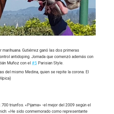
or marihuana. Gutiérrez ganó las dos primeras
l control antidoping. Jornada que comenzó además con
tián Muñoz con el
#5
Parisian Style.
as del mismo Medina, quien se repite la corona. El
Hípica)
1.700 triunfos. «Pijama» -el mejor del 2009 según el
Radonich: «He sido conmemorado como representante