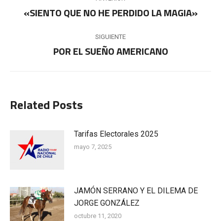
entre
«SIENTO QUE NO HE PERDIDO LA MAGIA»
Publicación
anterior:
publicaciones
SIGUIENTE
POR EL SUEÑO AMERICANO
Publicación
siguiente:
Related Posts
Tarifas Electorales 2025
mayo 7, 2025
JAMÓN SERRANO Y EL DILEMA DE
JORGE GONZÁLEZ
octubre 11, 2020