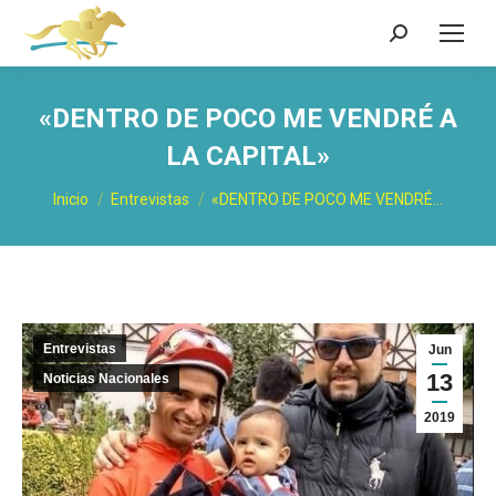
Buscar:
«DENTRO DE POCO ME VENDRÉ A
LA CAPITAL»
Estás aquí:
Inicio
Entrevistas
«DENTRO DE POCO ME VENDRÉ…
Entrevistas
Jun
13
Noticias Nacionales
2019