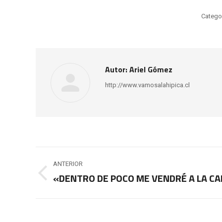
Catego
Autor:
Ariel Gómez
http://www.vamosalahipica.cl
Navegación
ANTERIOR
entre
«DENTRO DE POCO ME VENDRÉ A LA CA
Publicación
anterior:
publicaciones