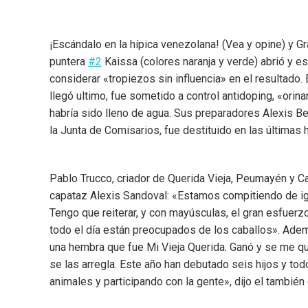
¡Escándalo en la hípica venezolana! (Vea y opine) y G
puntera
#2
Kaissa (colores naranja y verde) abrió y est
considerar «tropiezos sin influencia» en el resultado
llegó ultimo, fue sometido a control antidoping, «orin
habría sido lleno de agua. Sus preparadores Alexis B
la Junta de Comisarios, fue destituido en las últimas 
Pablo Trucco, criador de Querida Vieja, Peumayén y Ca
capataz Alexis Sandoval: «Estamos compitiendo de igu
Tengo que reiterar, y con mayúsculas, el gran esfuer
todo el día están preocupados de los caballos». Adem
una hembra que fue Mi Vieja Querida. Ganó y se me q
se las arregla. Este año han debutado seis hijos y to
animales y participando con la gente», dijo el también