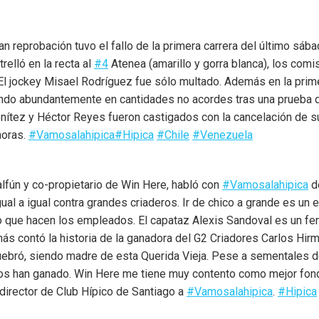
ran reprobación tuvo el fallo de la primera carrera del último s
relló en la recta al
#4
Atenea (amarillo y gorra blanca), los com
. El jockey Misael Rodríguez fue sólo multado. Además en la prim
ando abundantemente en cantidades no acordes tras una prueba de 
enítez y Héctor Reyes fueron castigados con la cancelación de s
horas.
#Vamosalahipica
#Hipica
#Chile
#Venezuela
lfún y co-propietario de Win Here, habló con
#Vamosalahipica
de
al a igual contra grandes criaderos. Ir de chico a grande es un
zo que hacen los empleados. El capataz Alexis Sandoval es un f
ás contó la historia de la ganadora del G2 Criadores Carlos Hi
uebró, siendo madre de esta Querida Vieja. Pese a sementales d
dos han ganado. Win Here me tiene muy contento como mejor fondi
 director de Club Hípico de Santiago a
#Vamosalahipica
.
#Hipica