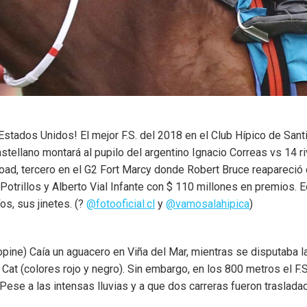
 Estados Unidos! El mejor F.S. del 2018 en el Club Hípico de Sa
stellano montará al pupilo del argentino Ignacio Correas vs 14 riv
oad, tercero en el G2 Fort Marcy donde Robert Bruce reapareció 
Potrillos y Alberto Vial Infante con $ 110 millones en premios. E
os, sus jinetes. (?
@fotooficial.cl
y
@vamosalahipica
)
 opine) Caía un aguacero en Viña del Mar, mientras se disputaba 
Cat (colores rojo y negro). Sin embargo, en los 800 metros el F.
 Pese a las intensas lluvias y a que dos carreras fueron traslada