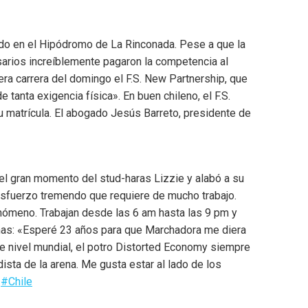
ábado en el Hipódromo de La Rinconada. Pese a que la
isarios increíblemente pagaron la competencia al
era carrera del domingo el F.S. New Partnership, que
tanta exigencia física». En buen chileno, el F.S.
u matrícula. El abogado Jesús Barreto, presidente de
l gran momento del stud-haras Lizzie y alabó a su
 esfuerzo tremendo que requiere de mucho trabajo.
enómeno. Trabajan desde las 6 am hasta las 9 pm y
rmas: «Esperé 23 años para que Marchadora me diera
e nivel mundial, el potro Distorted Economy siempre
sta de la arena. Me gusta estar al lado de los
#Chile