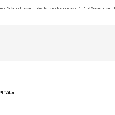
rías:
Noticias Internacionales
,
Noticias Nacionales
Por
Ariel Gómez
junio 
PITAL»
Publicación
siguiente: