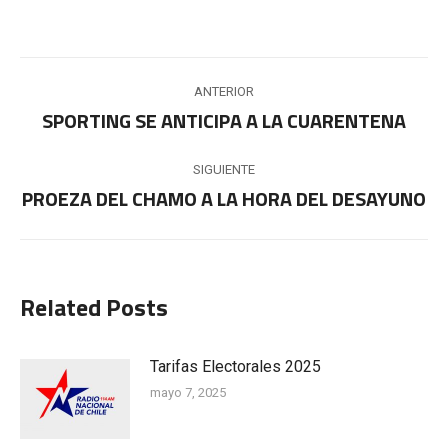
Navegación
ANTERIOR
entre
SPORTING SE ANTICIPA A LA CUARENTENA
Publicación
anterior:
publicaciones
SIGUIENTE
PROEZA DEL CHAMO A LA HORA DEL DESAYUNO
Publicación
siguiente:
Related Posts
Tarifas Electorales 2025
mayo 7, 2025