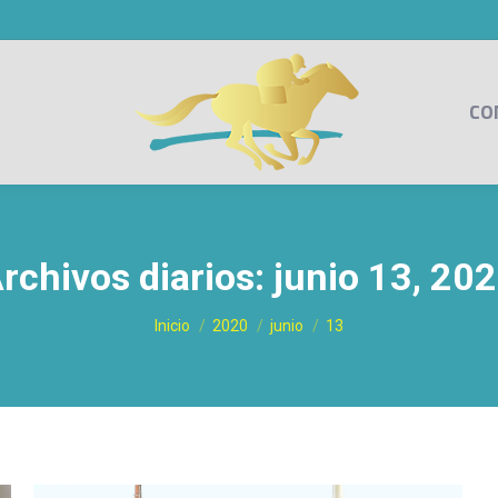
CO
rchivos diarios:
junio 13, 20
Estás aquí:
Inicio
2020
junio
13