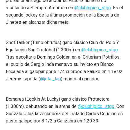
profesional luego de anotar su victoria número 60
montando a Siempre Amorosa en
@clubhipico_stgo
. Es el
segundo jockey de la última promoción de la Escuela de
Jinetes en alcanzar dicha meta.
Shot Tanker (Tumblebrutus) ganó clásico Club de Polo Y
Equitación San Cristóbal (1.300m) en
@clubhipico_stgo
.
Tras escoltar a Domingo Golden en el Criterium Potrillos,
el pupilo de Sergio Inda mantuvo su invicto en Blanco
Encalada al galopar por 6 1/4 cuerpos a Faluko en 1.18.92.
Jeremy Laprida (
@jota._lap
) montó al ganador.
Bomarea (Lookin At Lucky) ganó clásico Protectora
(1.300m), debutando en la arena de
@clubhipico_stgo
. Con
Gonzalo Ulloa la vencedora del Listado Carlos Cousiño en
pasto galopó por 8 1/2 a Galizabra en 1.20 33.