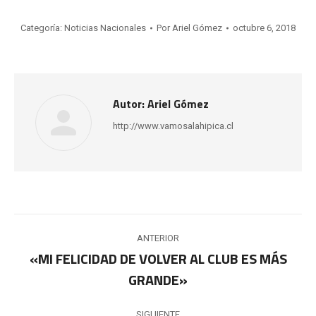
Categoría:
Noticias Nacionales
Por
Ariel Gómez
octubre 6, 2018
Autor:
Ariel Gómez
http://www.vamosalahipica.cl
Navegación
ANTERIOR
entre
«MI FELICIDAD DE VOLVER AL CLUB ES MÁS
Publicación
GRANDE»
publicaciones
anterior:
SIGUIENTE