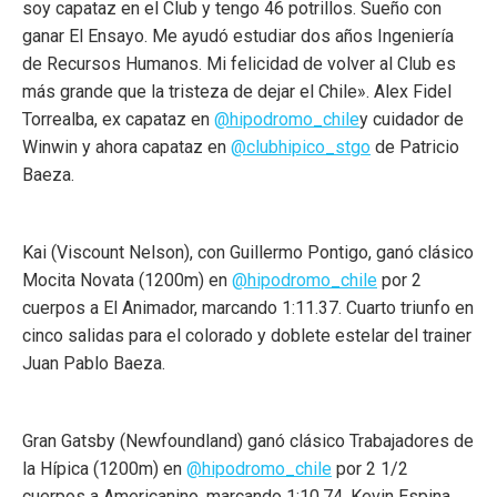
soy capataz en el Club y tengo 46 potrillos. Sueño con
ganar El Ensayo. Me ayudó estudiar dos años Ingeniería
de Recursos Humanos. Mi felicidad de volver al Club es
más grande que la tristeza de dejar el Chile». Alex Fidel
Torrealba, ex capataz en
@hipodromo_chile
y cuidador de
Winwin y ahora capataz en
@clubhipico_stgo
de Patricio
Baeza.
Kai (Viscount Nelson), con Guillermo Pontigo, ganó clásico
Mocita Novata (1200m) en
@hipodromo_chile
por 2
cuerpos a El Animador, marcando 1:11.37. Cuarto triunfo en
cinco salidas para el colorado y doblete estelar del trainer
Juan Pablo Baeza.
Gran Gatsby (Newfoundland) ganó clásico Trabajadores de
la Hípica (1200m) en
@hipodromo_chile
por 2 1/2
cuerpos a Americanino, marcando 1:10.74. Kevin Espina