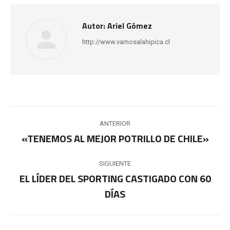
Autor:
Ariel Gómez
http://www.vamosalahipica.cl
Navegación
ANTERIOR
entre
«TENEMOS AL MEJOR POTRILLO DE CHILE»
Publicación
anterior:
publicaciones
SIGUIENTE
EL LÍDER DEL SPORTING CASTIGADO CON 60
Publicación
DÍAS
siguiente: