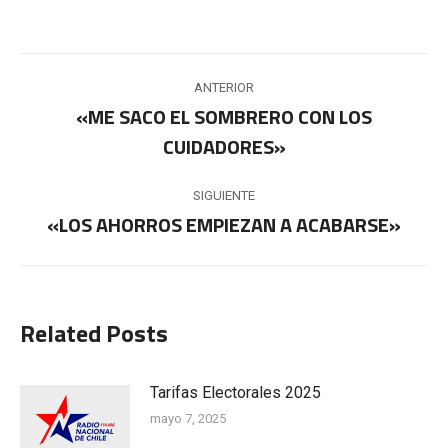
Navegación
ANTERIOR
entre
«ME SACO EL SOMBRERO CON LOS
Publicación
CUIDADORES»
publicaciones
anterior:
SIGUIENTE
«LOS AHORROS EMPIEZAN A ACABARSE»
Publicación
siguiente:
Related Posts
Tarifas Electorales 2025
mayo 7, 2025