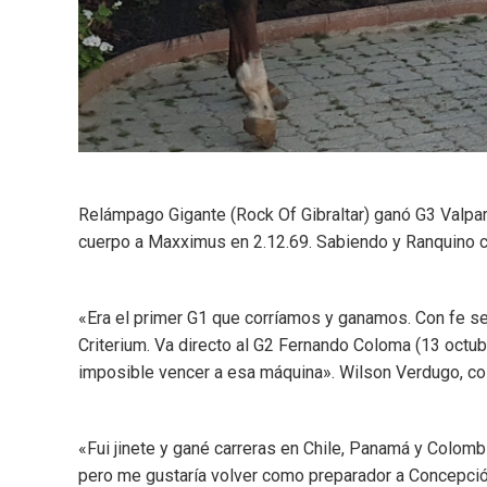
Relámpago Gigante (Rock Of Gibraltar) ganó G3 Valpa
cuerpo a Maxximus en 2.12.69. Sabiendo y Ranquino con
«Era el primer G1 que corríamos y ganamos. Con fe se
Criterium. Va directo al G2 Fernando Coloma (13 octu
imposible vencer a esa máquina». Wilson Verdugo, co-p
«Fui jinete y gané carreras en Chile, Panamá y Colom
pero me gustaría volver como preparador a Concepción.