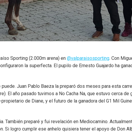
raíso Sporting (2.000m arena) en
@valparaisosporting
. Con Migue
figuraron la superfecta. El pupilo de Ernesto Guajardo ha ganado
 puede. Juan Pablo Baeza la preparó dos meses para esta carrera
bre). El año pasado tuvimos a No Cacha Na, que estuvo cerca de
ropietario de Diane, y el futuro de la ganadora del G1 Mil Guine
bia. También preparé y fui revelación en Mediocamino. Actualme
 Si logro cumplir ese anhelo quisiera tener el apoyo de Don Alb