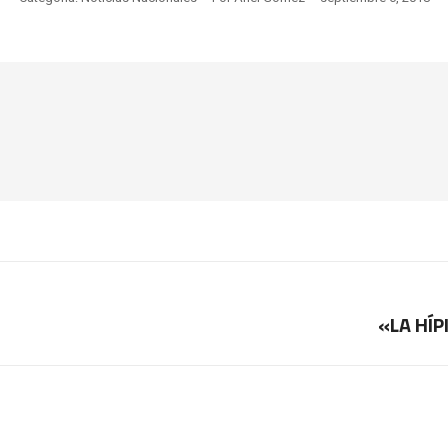
«LA HÍ
Publicación
siguiente: