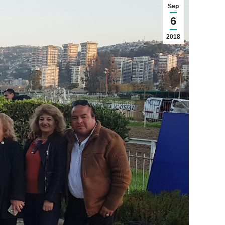
Sep
6
2018