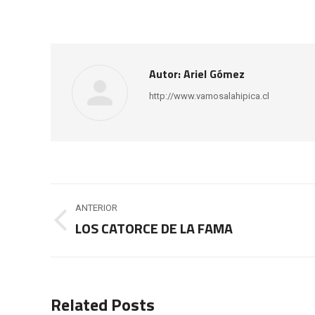
Autor:
Ariel Gómez
http://www.vamosalahipica.cl
Navegación
ANTERIOR
entre
LOS CATORCE DE LA FAMA
Publicación
anterior:
publicaciones
Related Posts