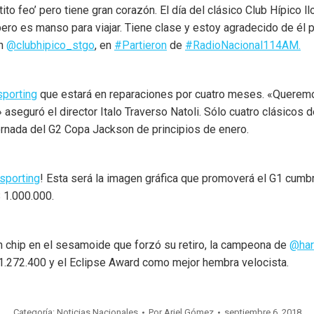
ito feo’ pero tiene gran corazón. El día del clásico Club Hípico l
ero es manso para viajar. Tiene clase y estoy agradecido de él p
en
@clubhipico_stgo
, en
#Partieron
de
#RadioNacional114AM.
porting
que estará en reparaciones por cuatro meses. «Queremo
eguró el director Italo Traverso Natoli. Sólo cuatro clásicos de
jornada del G2 Copa Jackson de principios de enero.
sporting
! Esta será la imagen gráfica que promoverá el G1 cumbr
 1.000.000.
n chip en el sesamoide que forzó su retiro, la campeona de
@har
1.272.400 y el Eclipse Award como mejor hembra velocista.
Categoría:
Noticias Nacionales
Por
Ariel Gómez
septiembre 6, 2018