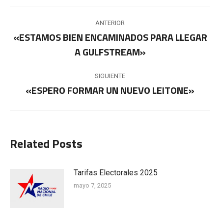
Navegación
ANTERIOR
entre
«ESTAMOS BIEN ENCAMINADOS PARA LLEGAR
Publicación
A GULFSTREAM»
publicaciones
anterior:
SIGUIENTE
«ESPERO FORMAR UN NUEVO LEITONE»
Publicación
siguiente:
Related Posts
Tarifas Electorales 2025
mayo 7, 2025