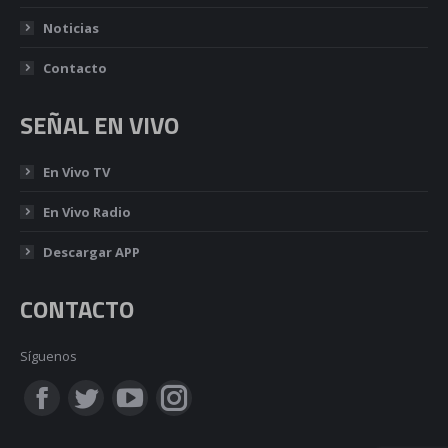
Noticias
Contacto
SEÑAL EN VIVO
En Vivo TV
En Vivo Radio
Descargar APP
CONTACTO
Síguenos
Encuéntranos en:
Facebook
Twitter
YouTube
Instagram