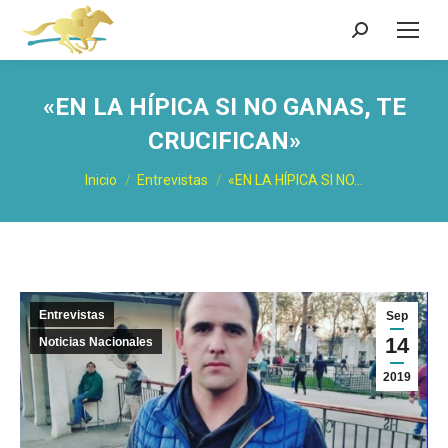
Buscar:
«EN LA HÍPICA SI NO GANAS, TE
CRUCIFICAN»
Estás aquí:
Inicio
Entrevistas
«EN LA HÍPICA SI NO…
Entrevistas
Sep
14
Noticias Nacionales
2019