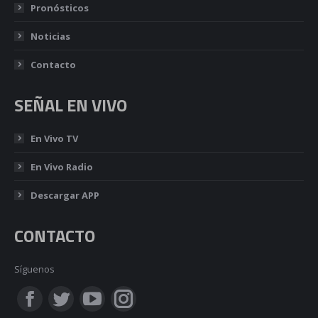
Pronósticos
Noticias
Contacto
SEÑAL EN VIVO
En Vivo TV
En Vivo Radio
Descargar APP
CONTACTO
Síguenos
Encuéntranos en:
Facebook
Twitter
YouTube
Instagram