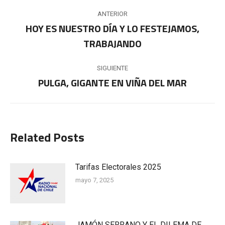
Navegación
ANTERIOR
entre
HOY ES NUESTRO DÍA Y LO FESTEJAMOS,
Publicación
TRABAJANDO
publicaciones
anterior:
SIGUIENTE
PULGA, GIGANTE EN VIÑA DEL MAR
Publicación
siguiente:
Related Posts
Tarifas Electorales 2025
mayo 7, 2025
JAMÓN SERRANO Y EL DILEMA DE