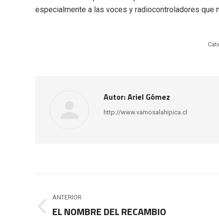
especialmente a las voces y radiocontroladores que 
Cat
Autor:
Ariel Gómez
http://www.vamosalahipica.cl
Navegación
entre
ANTERIOR
EL NOMBRE DEL RECAMBIO
Publicación