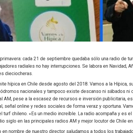
 primavera: cada 21 de septiembre quedaba sólo una radio de turn
adores radiales no hay interrupciones. Se labora en Navidad, Año
es dieciocheras.
ite hípica en Chile desde agosto del 2018. Vamos a la Hípica,
 hipódromos nacionales y tampoco existe descanso ni sábados 
dial AM, pese a la escasez de recursos e inversión publicitaria,
l, señal online y redes sociales de forma veraz y oportuna. Vamo
l turf chileno. «Es un medio increíble. La radio acompaña y es el
dio siglo en las principales radios AM y mejor locutor de Chile 
o en nombre de nuestro director saludamos a todos los trabajad