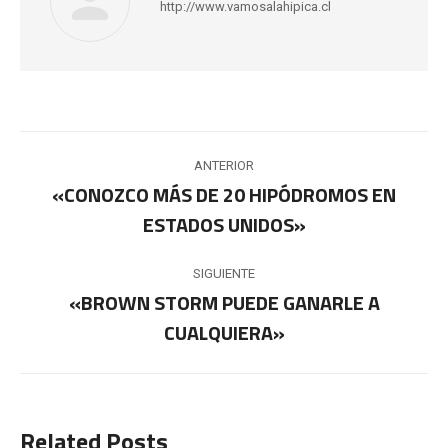
http://www.vamosalahipica.cl
Navegación
ANTERIOR
entre
«CONOZCO MÁS DE 20 HIPÓDROMOS EN
Publicación
ESTADOS UNIDOS»
publicaciones
anterior:
SIGUIENTE
«BROWN STORM PUEDE GANARLE A
Publicación
CUALQUIERA»
siguiente:
Related Posts