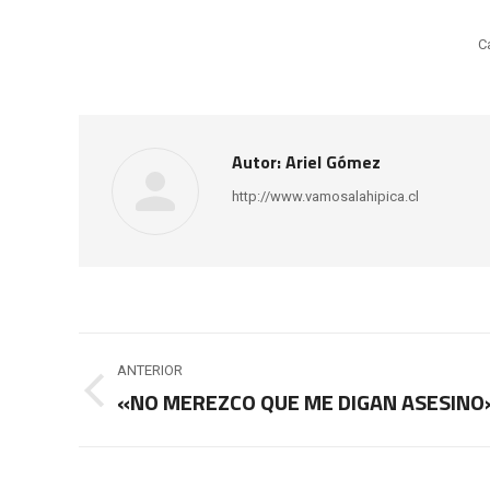
C
Autor:
Ariel Gómez
http://www.vamosalahipica.cl
Navegación
ANTERIOR
entre
«NO MEREZCO QUE ME DIGAN ASESINO
Publicación
anterior:
publicaciones