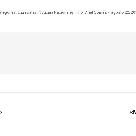
ategorías:
Entrevistas
,
Noticias Nacionales
Por
Ariel Gómez
agosto 22, 20
»
«N
Publicación
siguiente: