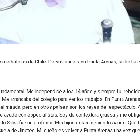
y mediáticos de Chile. De sus inicios en Punta Arenas, su luch
ndamental. Me independicé a los 14 años y siempre fui rebelde.
. Me arrancaba del colegio para ver los trabajos. En Punta Arena
mal mirada, pero en otros países son los reyes del espectáculo. 
me ayudé con especialistas. Soy de contextura gruesa y me obli
do Silva fue un profesor. Mis hijos están creciendo sanos. Que t
scuela de Jinetes. Mi sueño es volver a Punta Arenas una vez qu