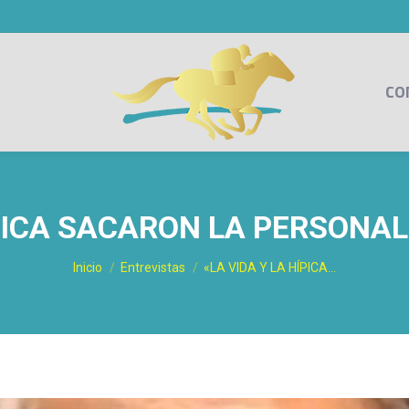
CO
ÍPICA SACARON LA PERSONA
Estás aquí:
Inicio
Entrevistas
«LA VIDA Y LA HÍPICA…