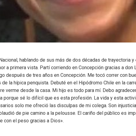
acional, hablando de sus más de dos décadas de trayectoria y 
mor a primera vista. Partí corriendo en Concepción gracias a do
ago después de tre
s años en Concepción. Me tocó correr con bue
 de la hípica penquista. Debuté en el Hipódromo Chile en la carr
re verme desde la casa. Mi hijo es todo para mí. Debo agradecer
a porque sé lo difícil que es esta profesión. La vida y esta acti
sarios solo me ofreció las disculpas de mi colega. Son injusti
laudió de pie camino a la pelousse. El cariño del público es i
me con el peso gracias a Dios».