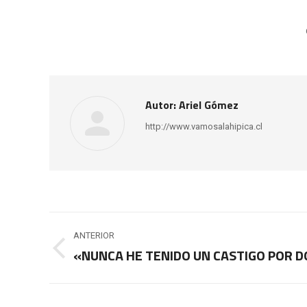
Autor:
Ariel Gómez
http://www.vamosalahipica.cl
Navegación
ANTERIOR
entre
«NUNCA HE TENIDO UN CASTIGO POR D
Publicación
anterior:
publicaciones