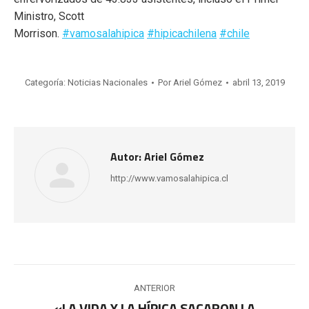
Ministro, Scott
Morrison.
#vamosalahipica
#hipicachilena
#chile
Categoría:
Noticias Nacionales
Por
Ariel Gómez
abril 13, 2019
Autor:
Ariel Gómez
http://www.vamosalahipica.cl
Navegación
ANTERIOR
«LA VIDA Y LA HÍPICA SACARON LA