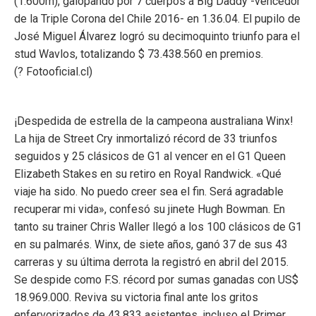
(1.600m), galopando por 7 cuerpos a Big Daddy -vencedor
de la Triple Corona del Chile 2016- en 1.36.04. El pupilo de
José Miguel Álvarez logró su decimoquinto triunfo para el
stud Wavlos, totalizando $ 73.438.560 en premios.
(
?
Fotooficial.cl)
¡Despedida de estrella de la campeona australiana Winx!
La hija de Street Cry inmortalizó récord de 33 triunfos
seguidos y 25 clásicos de G1 al vencer en el G1 Queen
Elizabeth Stakes en su retiro en Royal Randwick. «Qué
viaje ha sido. No puedo creer sea el fin. Será agradable
recuperar mi vida», confesó su jinete Hugh Bowman. En
tanto su trainer Chris Waller llegó a los 100 clásicos de G1
en su palmarés. Winx, de siete años, ganó 37 de sus 43
carreras y su última derrota la registró en abril del 2015.
Se despide como F.S. récord por sumas ganadas con US$
18.969.000. Reviva su victoria final ante los gritos
enfervorizados de 43.833 asistentes, incluso el Primer