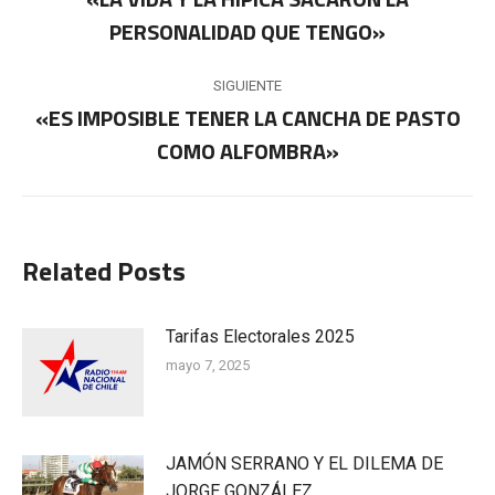
entre
Publicación
PERSONALIDAD QUE TENGO»
publicaciones
anterior:
SIGUIENTE
«ES IMPOSIBLE TENER LA CANCHA DE PASTO
Publicación
COMO ALFOMBRA»
siguiente:
Related Posts
Tarifas Electorales 2025
mayo 7, 2025
JAMÓN SERRANO Y EL DILEMA DE
JORGE GONZÁLEZ