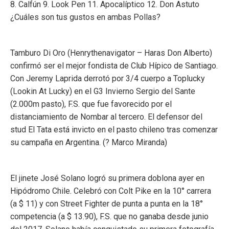
8. Calfún 9. Look Pen 11. Apocalíptico 12. Don Astuto
¿Cuáles son tus gustos en ambas Pollas?
Tamburo Di Oro (Henrythenavigator – Haras Don Alberto)
confirmó ser el mejor fondista de Club Hípico de Santiago.
Con Jeremy Laprida derrotó por 3/4 cuerpo a Toplucky
(Lookin At Lucky) en el G3 Invierno Sergio del Sante
(2.000m pasto), F.S. que fue favorecido por el
distanciamiento de Nombar al tercero. El defensor del
stud El Tata está invicto en el pasto chileno tras comenzar
su campaña en Argentina. (? Marco Miranda)
El jinete José Solano logró su primera doblona ayer en
Hipódromo Chile. Celebró con Colt Pike en la 10° carrera
(a $ 11) y con Street Fighter de punta a punta en la 18°
competencia (a $ 13.90), F.S. que no ganaba desde junio