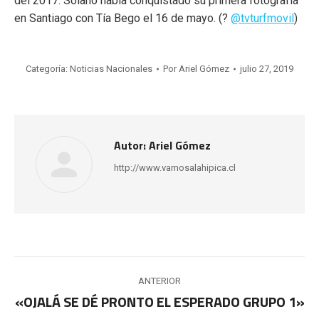
del 2017. Solano había conquistado su primera fotografía
en Santiago con Tía Bego el 16 de mayo. (?
@tvturfmovil
)
Categoría:
Noticias Nacionales
Por
Ariel Gómez
julio 27, 2019
Autor:
Ariel Gómez
http://www.vamosalahipica.cl
Navegación
ANTERIOR
entre
«OJALÁ SE DÉ PRONTO EL ESPERADO GRUPO 1»
Publicación