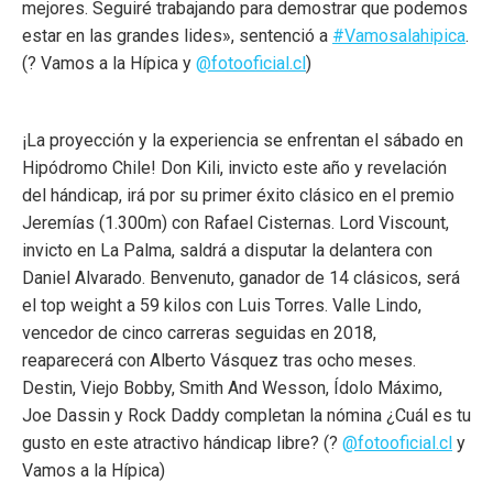
mejores. Seguiré trabajando para demostrar que podemos
estar en las grandes lides», sentenció a
#Vamosalahipica
.
(? Vamos a la Hípica y
@fotooficial.cl
)
¡La proyección y la experiencia se enfrentan el sábado en
Hipódromo Chile! Don Kili, invicto este año y revelación
del hándicap, irá por su primer éxito clásico en el premio
Jeremías (1.300m) con Rafael Cisternas. Lord Viscount,
invicto en La Palma, saldrá a disputar la delantera con
Daniel Alvarado. Benvenuto, ganador de 14 clásicos, será
el top weight a 59 kilos con Luis Torres. Valle Lindo,
vencedor de cinco carreras seguidas en 2018,
reaparecerá con Alberto Vásquez tras ocho meses.
Destin, Viejo Bobby, Smith And Wesson, Ídolo Máximo,
Joe Dassin y Rock Daddy completan la nómina ¿Cuál es tu
gusto en este atractivo hándicap libre? (?
@fotooficial.cl
y
Vamos a la Hípica)