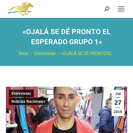
Buscar:
«OJALÁ SE DÉ PRONTO EL
ESPERADO GRUPO 1»
Estás aquí:
Inicio
Entrevistas
«OJALÁ SE DÉ PRONTO EL…
Entrevistas
Jul
27
Noticias Nacionales
2019