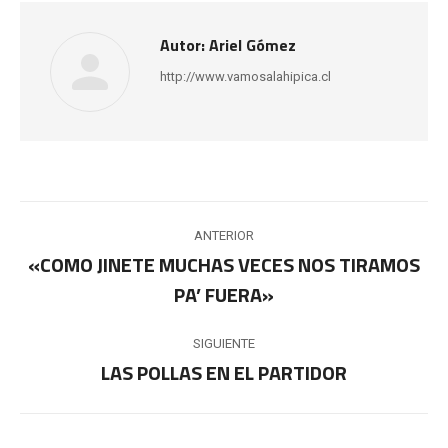
Autor:
Ariel Gómez
http://www.vamosalahipica.cl
Navegación
ANTERIOR
entre
«COMO JINETE MUCHAS VECES NOS TIRAMOS
Publicación
PA’ FUERA»
publicaciones
anterior:
SIGUIENTE
LAS POLLAS EN EL PARTIDOR
Publicación
siguiente: