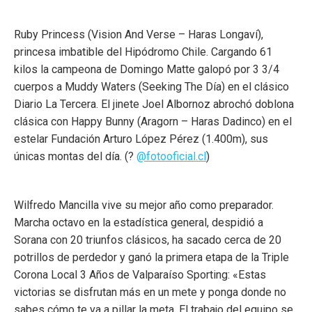
Ruby Princess (Vision And Verse – Haras Longaví),
princesa imbatible del Hipódromo Chile. Cargando 61
kilos la campeona de Domingo Matte galopó por 3 3/4
cuerpos a Muddy Waters (Seeking The Día) en el clásico
Diario La Tercera. El jinete Joel Albornoz abrochó doblona
clásica con Happy Bunny (Aragorn – Haras Dadinco) en el
estelar Fundación Arturo López Pérez (1.400m), sus
únicas montas del día. (?
@fotooficial.cl
)
Wilfredo Mancilla vive su mejor año como preparador.
Marcha octavo en la estadística general, despidió a
Sorana con 20 triunfos clásicos, ha sacado cerca de 20
potrillos de perdedor y ganó la primera etapa de la Triple
Corona Local 3 Años de Valparaíso Sporting: «Estas
victorias se disfrutan más en un mete y ponga donde no
sabes cómo te va a pillar la meta. El trabajo del equipo se