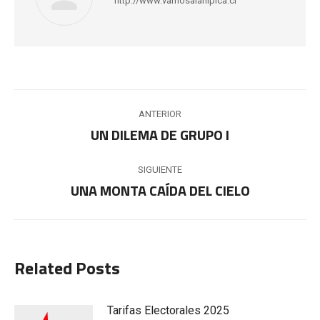
http://www.vamosalahipica.cl
Navegación
ANTERIOR
entre
UN DILEMA DE GRUPO I
Publicación
anterior:
publicaciones
SIGUIENTE
UNA MONTA CAÍDA DEL CIELO
Publicación
siguiente:
Related Posts
Tarifas Electorales 2025