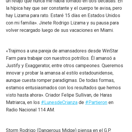
un relajo que nunca me había tomado en dos décadas. En
la hípica hay que ser constante y el cuerpo te avisa, pero
hay Lizama para rato. Estaré 15 días en Estados Unidos
con mi familia». Jinete Rodrigo Lizama y su pausa para
volver recargado luego de sus vacaciones en Miami.
«Trajimos a una pareja de amansadores desde WinStar
Farm para trabajar con nuestros potrillos. Él amansó a
Justify y Exaggerator, entre otros campeones. Queremos
innovar y probar la amansa al estilo estadounidense,
aunque cuesta romper paradigmas. De todas formas,
estamos entusiasmados con los resultados que hemos
visto hasta ahora». Criador Felipe Sullivan, de Haras
Matriarca, en los
#LunesdeCrianza
de
#Partieron
en
Radio Nacional 114 AM.
Storm Rodrigo (Dangerous Midge) piensa en el G.P.