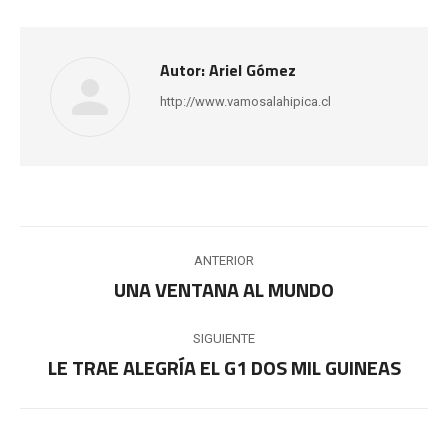
Autor:
Ariel Gómez
http://www.vamosalahipica.cl
Navegación
ANTERIOR
entre
UNA VENTANA AL MUNDO
Publicación
anterior:
publicaciones
SIGUIENTE
LE TRAE ALEGRÍA EL G1 DOS MIL GUINEAS
Publicación
siguiente: