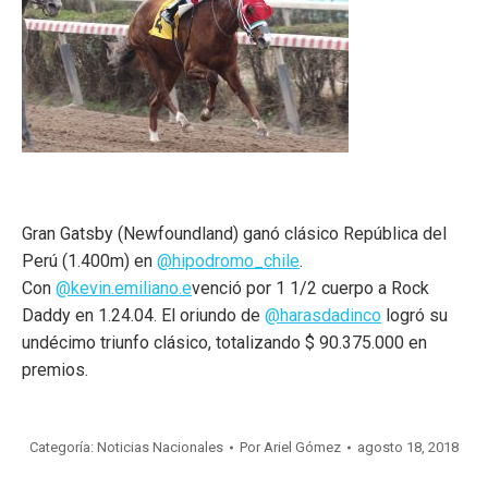
Gran Gatsby (Newfoundland) ganó clásico República del
Perú (1.400m) en
@hipodromo_chile
.
Con
@kevin.emiliano.e
venció por 1 1/2 cuerpo a Rock
Daddy en 1.24.04. El oriundo de
@harasdadinco
logró su
undécimo triunfo clásico, totalizando $ 90.375.000 en
premios.
Categoría:
Noticias Nacionales
Por
Ariel Gómez
agosto 18, 2018