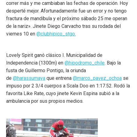
correr más y me cambiaban las fechas de operación. Hoy
desperté mejor. Afortunadamente fue un error y no tengo
fractura de mandíbula y el próximo sábado 25 me operan
de la nariz». Jinete Diego Carvacho tras su rodada del
viernes 10 en
@clubhipico_stgo.
Lovely Spirit ganó clásico I. Municipalidad de
Independencia (1300m) en
@hipodromo_chile
. Bajo la
fusta de Guillermo Pontigo, la oriunda
de
@harassumaya
que entrena
@marco_pavez_ochoa
se
impuso por 2 3/4 cuerpos a Scala Doo en 1:17.52. Rodó la
favorita Like Rate, cuyo jinete Kevin Espina subió a la
ambulancia por sus propios medios.