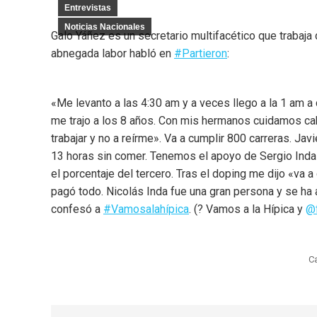
Entrevistas
Noticias Nacionales
Galo Yáñez es un secretario multifacético que trabaj
abnegada labor habló en
#Partieron
:
«Me levanto a las 4:30 am y a veces llego a la 1 am a 
me trajo a los 8 años. Con mis hermanos cuidamos cab
trabajar y no a reírme». Va a cumplir 800 carreras. Ja
13 horas sin comer. Tenemos el apoyo de Sergio Inda
el porcentaje del tercero. Tras el doping me dijo «va 
pagó todo. Nicolás Inda fue una gran persona y se ha
confesó a
#Vamosalahípica
. (? Vamos a la Hípica y
@f
C