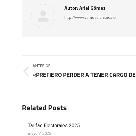
Autor:
Ariel Gómez
http://www.vamosalahipica.cl
Navegación
ANTERIOR
entre
«PREFIERO PERDER A TENER CARGO DE
Publicación
anterior:
publicaciones
Related Posts
Tarifas Electorales 2025
mayo 7, 2025