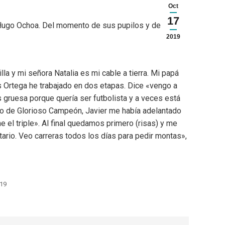
Oct
17
 y Hugo Ochoa. Del momento de sus pupilos y de su
2019
la y mi señora Natalia es mi cable a tierra. Mi papá
s Ortega he trabajado en dos etapas. Dice «vengo a
es gruesa porque quería ser futbolista y a veces está
io de Glorioso Campeón, Javier me había adelantado
 el triple». Al final quedamos primero (risas) y me
ario. Veo carreras todos los días para pedir montas»,
019