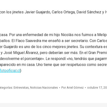
a con los jinetes Javier Guajardo, Carlos Ortega, David Sánchez
casa. Por una enfermedad de mi hijo Nicolás nos fuimos a Melipil
allos. El Flaco Saavedra me enseñó a ser secretario. Con Carlo
vier Guajardo es uno de los cinco mejores jinetes. Su contextura 
 y José Miguel Álvarez, pero deberían ser más. En el Gran Prem
a devolverme el porcentaje». Le respondí «no, tendrás que pagarme
 aparecido en mi casa. Uno tiene que ser respetuoso como secret
otooficial.cl
)
ategorías:
Entrevistas
,
Noticias Nacionales
Por
Ariel Gómez
octubre 17, 2