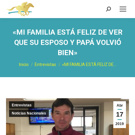
Buscar:
«MI FAMILIA ESTÁ FELIZ DE VER
QUE SU ESPOSO Y PAPÁ VOLVIÓ
BIEN»
Estás aquí:
Inicio
Entrevistas
«MI FAMILIA ESTÁ FELIZ DE…
Entrevistas
Abr
17
Noticias Nacionales
2019