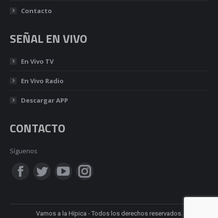
Contacto
SEÑAL EN VIVO
En Vivo TV
En Vivo Radio
Descargar APP
CONTACTO
Síguenos
Encuéntranos en:
Facebook
Twitter
YouTube
Instagram
page
page
page
page
Vamos a la Hípica - Todos los derechos reservados.
opens
opens
opens
opens