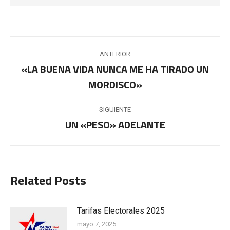
Navegación
ANTERIOR
entre
«LA BUENA VIDA NUNCA ME HA TIRADO UN
Publicación
MORDISCO»
publicaciones
anterior:
SIGUIENTE
UN «PESO» ADELANTE
Publicación
siguiente:
Related Posts
Tarifas Electorales 2025
mayo 7, 2025