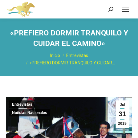
Buscar:
«PREFIERO DORMIR TRANQUILO Y
CUIDAR EL CAMINO»
Estás aquí:
Inicio
Entrevistas
«PREFIERO DORMIR TRANQUILO Y CUIDAR…
Entrevistas
Jul
31
Noticias Nacionales
2019