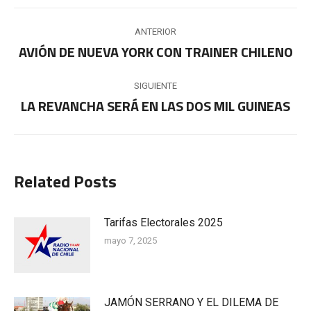
Navegación
ANTERIOR
entre
AVIÓN DE NUEVA YORK CON TRAINER CHILENO
Publicación
anterior:
publicaciones
SIGUIENTE
LA REVANCHA SERÁ EN LAS DOS MIL GUINEAS
Publicación
siguiente:
Related Posts
Tarifas Electorales 2025
mayo 7, 2025
JAMÓN SERRANO Y EL DILEMA DE