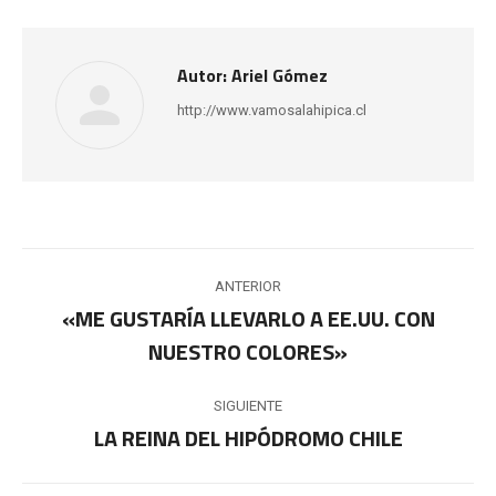
Autor:
Ariel Gómez
http://www.vamosalahipica.cl
Navegación
ANTERIOR
entre
«ME GUSTARÍA LLEVARLO A EE.UU. CON
Publicación
NUESTRO COLORES»
publicaciones
anterior:
SIGUIENTE
LA REINA DEL HIPÓDROMO CHILE
Publicación
siguiente: