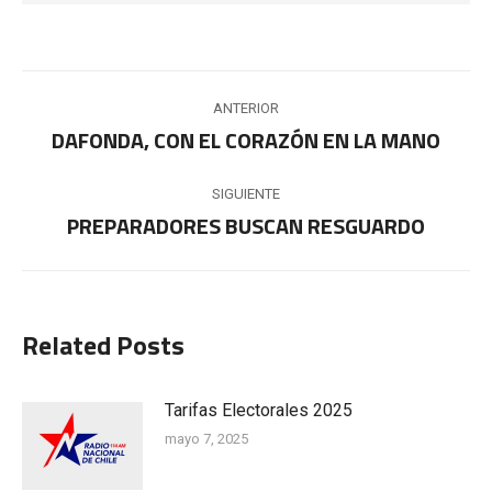
Navegación
ANTERIOR
entre
DAFONDA, CON EL CORAZÓN EN LA MANO
Publicación
anterior:
publicaciones
SIGUIENTE
PREPARADORES BUSCAN RESGUARDO
Publicación
siguiente:
Related Posts
Tarifas Electorales 2025
mayo 7, 2025