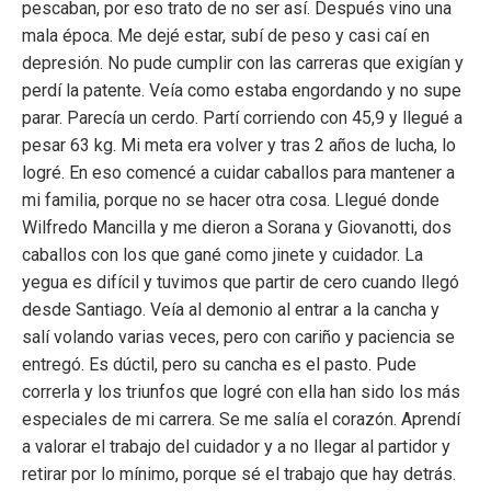
pescaban, por eso trato de no ser así. Después vino una
mala época. Me dejé estar, subí de peso y casi caí en
depresión. No pude cumplir con las carreras que exigían y
perdí la patente. Veía como estaba engordando y no supe
parar. Parecía un cerdo. Partí corriendo con 45,9 y llegué a
pesar 63 kg. Mi meta era volver y tras 2 años de lucha, lo
logré. En eso comencé a cuidar caballos para mantener a
mi familia, porque no se hacer otra cosa. Llegué donde
Wilfredo Mancilla y me dieron a Sorana y Giovanotti, dos
caballos con los que gané como jinete y cuidador. La
yegua es difícil y tuvimos que partir de cero cuando llegó
desde Santiago. Veía al demonio al entrar a la cancha y
salí volando varias veces, pero con cariño y paciencia se
entregó. Es dúctil, pero su cancha es el pasto. Pude
correrla y los triunfos que logré con ella han sido los más
especiales de mi carrera. Se me salía el corazón. Aprendí
a valorar el trabajo del cuidador y a no llegar al partidor y
retirar por lo mínimo, porque sé el trabajo que hay detrás.