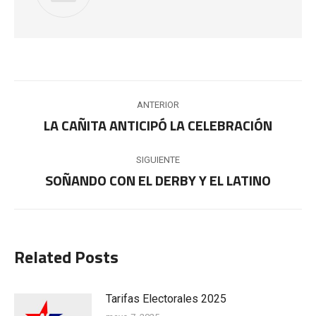
Navegación
ANTERIOR
entre
LA CAÑITA ANTICIPÓ LA CELEBRACIÓN
Publicación
anterior:
publicaciones
SIGUIENTE
SOÑANDO CON EL DERBY Y EL LATINO
Publicación
siguiente:
Related Posts
Tarifas Electorales 2025