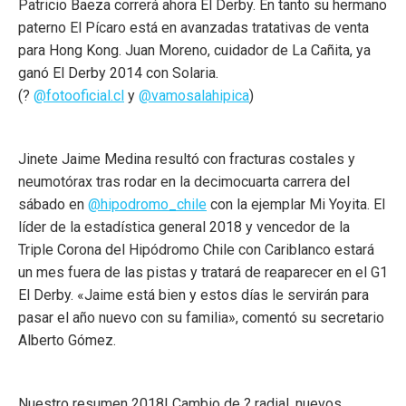
Patricio Baeza correrá ahora El Derby. En tanto su hermano
paterno El Pícaro está en avanzadas tratativas de venta
para Hong Kong. Juan Moreno, cuidador de La Cañita, ya
ganó El Derby 2014 con Solaria.
(?
@fotooficial.cl
y
@vamosalahipica
)
Jinete Jaime Medina resultó con fracturas costales y
neumotórax tras rodar en la decimocuarta carrera del
sábado en
@hipodromo_chile
con la ejemplar Mi Yoyita. El
líder de la estadística general 2018 y vencedor de la
Triple Corona del Hipódromo Chile con Cariblanco estará
un mes fuera de las pistas y tratará de reaparecer en el G1
El Derby. «Jaime está bien y estos días le servirán para
pasar el año nuevo con su familia», comentó su secretario
Alberto Gómez.
Nuestro resumen 2018! Cambio de ? radial, nuevos