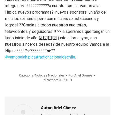
integrantes ??‍???‍???‍???a nuestra familia Vamos a la
Hípica, nuevos programas?, nuevos sponsors, un año de
muchos cambios; pero con muchas satisfacciones y
logros! ??Gracias a todos nuestros auditores,
televidentes y seguidores!!! ??. Esperamos que tengan un
lindo inicio de año 2️⃣0️⃣1️⃣9️⃣ junto a los suyos, son
nuestros sinceros deseos? de nuestro equipo Vamos a la
Hípica???! ?✨????????❤️??
#vamosalahipica
#radionacionaldechile.
Categoría:
Noticias Nacionales
Por
Ariel Gómez
diciembre 31, 2018
Autor:
Ariel Gómez