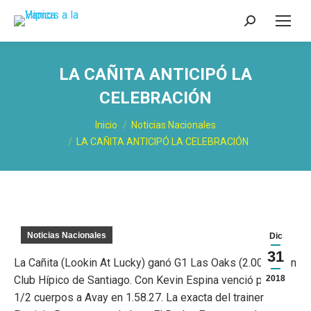
Buscar:
LA CAÑITA ANTICIPÓ LA
CELEBRACIÓN
Estás aquí:
Inicio
Noticias Nacionales
LA CAÑITA ANTICIPÓ LA CELEBRACIÓN
Noticias Nacionales
Dic
31
La Cañita (Lookin At Lucky) ganó G1 Las Oaks (2.000m) en
Club Hípico de Santiago. Con Kevin Espina venció por 2
2018
1/2 cuerpos a Avay en 1.58.27. La exacta del trainer