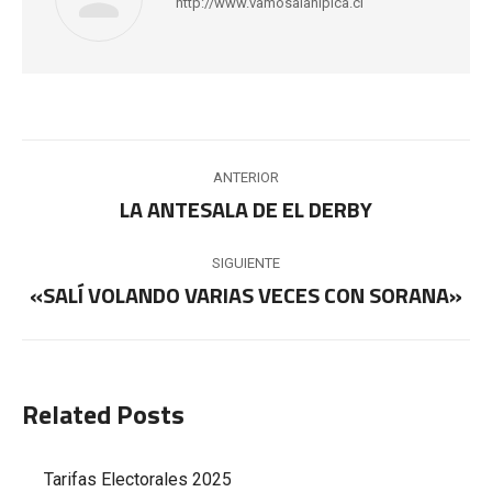
http://www.vamosalahipica.cl
Navegación
ANTERIOR
entre
LA ANTESALA DE EL DERBY
Publicación
anterior:
publicaciones
SIGUIENTE
«SALÍ VOLANDO VARIAS VECES CON SORANA»
Publicación
siguiente:
Related Posts
Tarifas Electorales 2025