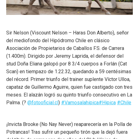
Sir Nelson (Viscount Nelson – Haras Don Alberto), señor
del mediofondo del Hipódromo Chile en clásico
Asociación de Propietarios de Caballos F.S. de Carrera
(1.400m). Dirigido por Jeremy Laprida, el defensor del
stud Doña Eliana galopó por 8 3/4 cuerpos a Forlán (Cat
Scan) en tiempazo de 1.22.32, quedando a 59 centésimas
del récord. Primer triunfo del trainer suplente Víctor Ulloa,
capataz de Guillermo Aguirre, quien fue castigado con tres
meses. El alazán logró su quinto triunfo consecutivo en La
Palma. (?
@fotooficial.cl
)
#Vamosalahipica
#Hipica
#Chile
¡Invicta Brooke (No Nay Never) reaparecería en la Polla de
Potrancas! Tras sufrir un pequeño tirón que la dejó fuera