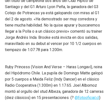
del título de campeona dos años del Club Hípico de
Santiago y del G1 Arturo Lyon Peña, la ganadora del G3
Cotejo de Potrancas ya está galopando con miras al G1
del 2 de agosto. «Ha demostrado ser muy corredora y
tiene mucha habilidad. No la quise apurar y buscaremos
llegar a la Polla o a un clásico previo» comentó su trainer
Jorge Andrés Inda. Brooke está invicta en dos salidas,
maravillado en su debut al vencer por 10 1/2 cuerpos en
tiempazo de 1.07.78 para 1.200m.
Ruby Princess (Vision And Verse – Haras Longaví), reina
del Hipódromo Chile. La pupila de Domingo Matte galopó
por 5 cuerpos a Maida Feliz (Indy Dancer) en el clásico
Radio Cooperativa (1.300m) en 1.17.65. Joel Albornoz
montó al orgullo del stud Albeza, ganadora de 12 carreras
(diez clásicos) en 15 presentaciones. (?
@fotooficial.cl
)