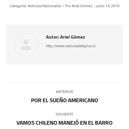
Categoría:
Noticias Nacionales
Por
Ariel Gómez
junio 14, 2019
Autor:
Ariel Gómez
http://www.vamosalahipica.cl
Navegación
ANTERIOR
entre
POR EL SUEÑO AMERICANO
Publicación
anterior:
publicaciones
SIGUIENTE
VAMOS CHILENO MANEJÓ EN EL BARRO
Publicación