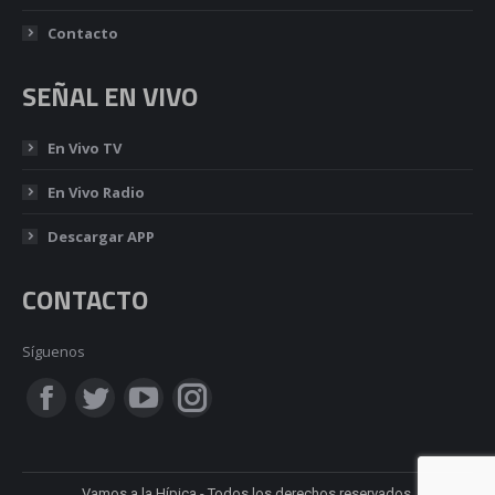
Contacto
SEÑAL EN VIVO
En Vivo TV
En Vivo Radio
Descargar APP
CONTACTO
Síguenos
Encuéntranos en:
Facebook
Twitter
YouTube
Instagram
page
page
page
page
Vamos a la Hípica - Todos los derechos reservados.