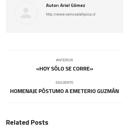
Autor:
Ariel Gómez
http://www.vamosalahipica.cl
Navegación
ANTERIOR
entre
«HOY SÓLO SE CORRE»
Publicación
anterior:
publicaciones
SIGUIENTE
HOMENAJE PÓSTUMO A EMETERIO GUZMÁN
Publicación
siguiente:
Related Posts