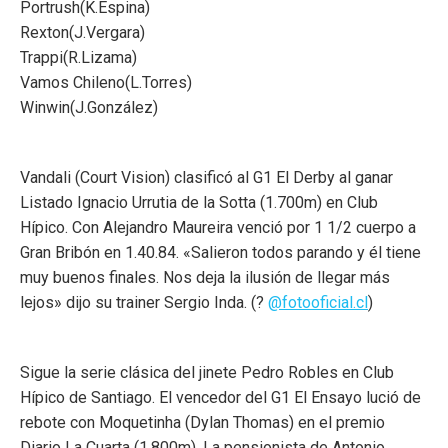
Portrush(K.Espina)
Rexton(J.Vergara)
Trappi(R.Lizama)
Vamos Chileno(L.Torres)
Winwin(J.González)
Vandali (Court Vision) clasificó al G1 El Derby al ganar
Listado Ignacio Urrutia de la Sotta (1.700m) en Club
Hípico. Con Alejandro Maureira venció por 1 1/2 cuerpo a
Gran Bribón en 1.40.84. «Salieron todos parando y él tiene
muy buenos finales. Nos deja la ilusión de llegar más
lejos» dijo su trainer Sergio Inda. (?
@fotooficial.cl
)
Sigue la serie clásica del jinete Pedro Robles en Club
Hípico de Santiago. El vencedor del G1 El Ensayo lució de
rebote con Moquetinha (Dylan Thomas) en el premio
Diario La Cuarta (1.800m). La pensionista de Antonio